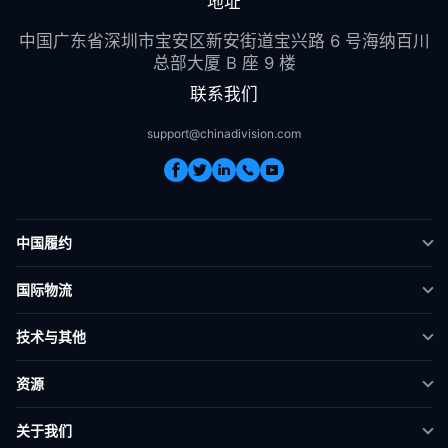
地址
中国广东省深圳市宝安区新安街道宝兴路 6 号海纳百川
总部大厦 B 座 9 楼
联系我们
support@chinadivision.com
中国履约
DTC 履约
国际物流
众筹物流
跨境快递
技术与其他
Amazon FBA 预处理
全球供应链
运费计算器
资源
海外本地
API 连接
案例分析
关于我们
智能物流仓储
常见问题